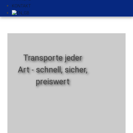
KONTAKT
Transporte jeder
Art - schnell, sicher,
preiswert