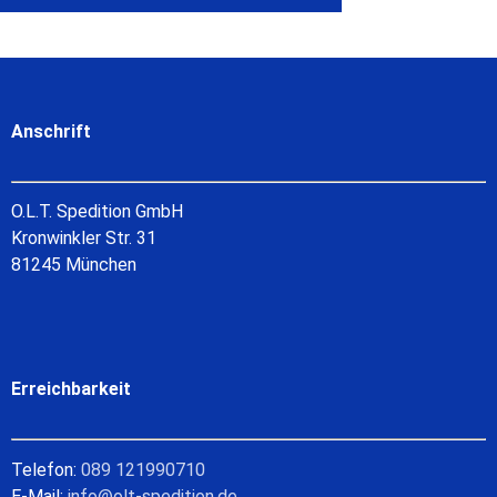
Anschrift
O.L.T. Spedition GmbH
Kronwinkler Str. 31
81245 München
Erreichbarkeit
Telefon:
089 121990710
E-Mail:
info@olt-spedition.de